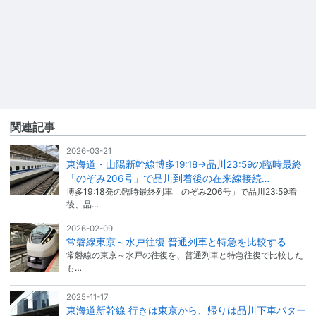
関連記事
2026-03-21
東海道・山陽新幹線博多19:18→品川23:59の臨時最終
「のぞみ206号」で品川到着後の在来線接続…
博多19:18発の臨時最終列車「のぞみ206号」で品川23:59着
後、品…
2026-02-09
常磐線東京～水戸往復 普通列車と特急を比較する
常磐線の東京～水戸の往復を、普通列車と特急往復で比較した
も…
2025-11-17
東海道新幹線 行きは東京から、帰りは品川下車パター