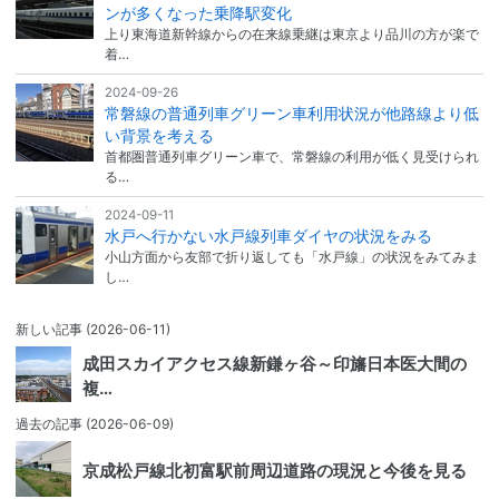
ンが多くなった乗降駅変化
上り東海道新幹線からの在来線乗継は東京より品川の方が楽で
着…
2024-09-26
常磐線の普通列車グリーン車利用状況が他路線より低
い背景を考える
首都圏普通列車グリーン車で、常磐線の利用が低く見受けられ
る…
2024-09-11
水戸へ行かない水戸線列車ダイヤの状況をみる
小山方面から友部で折り返しても「水戸線」の状況をみてみま
し…
新しい記事
(2026-06-11)
成田スカイアクセス線新鎌ヶ谷～印旛日本医大間の
複…
過去の記事
(2026-06-09)
京成松戸線北初富駅前周辺道路の現況と今後を見る