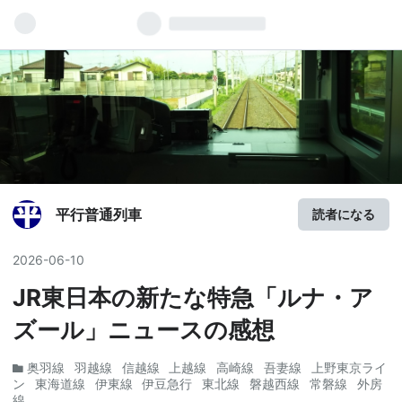
平行普通列車
読者になる
2026
-
06
-
10
JR東日本の新たな特急「ルナ・ア
ズール」ニュースの感想
奥羽線
羽越線
信越線
上越線
高崎線
吾妻線
上野東京ライ
ン
東海道線
伊東線
伊豆急行
東北線
磐越西線
常磐線
外房
線