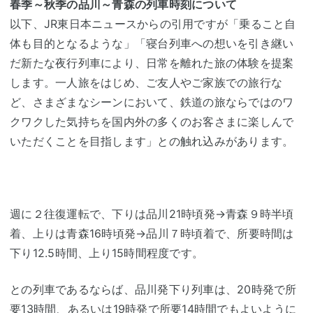
春季～秋季の品川～青森の列車時刻について
以下、JR東日本ニュースからの引用ですが「乗ること自
体も目的となるような」「寝台列車への想いを引き継い
だ新たな夜行列車により、日常を離れた旅の体験を提案
します。一人旅をはじめ、ご友人やご家族での旅行な
ど、さまざまなシーンにおいて、鉄道の旅ならではのワ
クワクした気持ちを国内外の多くのお客さまに楽しんで
いただくことを目指します」との触れ込みがあります。
週に２往復運転で、下りは品川21時頃発→青森９時半頃
着、上りは青森16時頃発→品川７時頃着で、所要時間は
下り12.5時間、上り15時間程度です。
との列車であるならば、品川発下り列車は、20時発で所
要13時間、あるいは19時発で所要14時間でもよいように