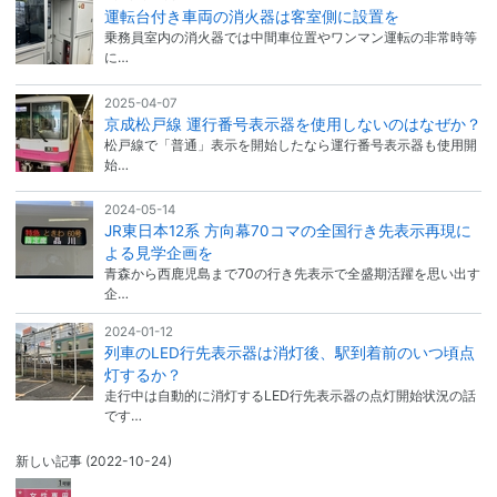
運転台付き車両の消火器は客室側に設置を
乗務員室内の消火器では中間車位置やワンマン運転の非常時等
に…
2025-04-07
京成松戸線 運行番号表示器を使用しないのはなぜか？
松戸線で「普通」表示を開始したなら運行番号表示器も使用開
始…
2024-05-14
JR東日本12系 方向幕70コマの全国行き先表示再現に
よる見学企画を
青森から西鹿児島まで70の行き先表示で全盛期活躍を思い出す
企…
2024-01-12
列車のLED行先表示器は消灯後、駅到着前のいつ頃点
灯するか？
走行中は自動的に消灯するLED行先表示器の点灯開始状況の話
です…
新しい記事
(2022-10-24)